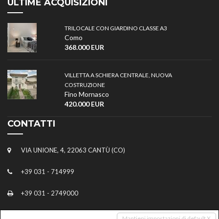
ULTIME ACQUISIZIONI
TRILOCALE CON GIARDINO CLASSE A3
Como
368.000 EUR
VILLETTA A SCHIERA CENTRALE, NUOVA
COSTRUZIONE
Fino Mornasco
420.000 EUR
CONTATTI
VIA UNIONE, 4, 22063 CANTÙ (CO)
+39 031 - 714999
+39 031 - 2749000
INFO@STUDIOIMMOBILIAREGALLIANO.IT
Mantieni impostazioni di default X