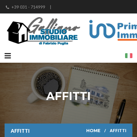
+39 031 - 714999
|
info@studioimmobiliaregalliano.it
|
fabrizio@studioimmobiliaregalliano.it
|
fabrizio.puglia@iad-italia.it
AFFITTI
AFFITTI
HOME
AFFITTI