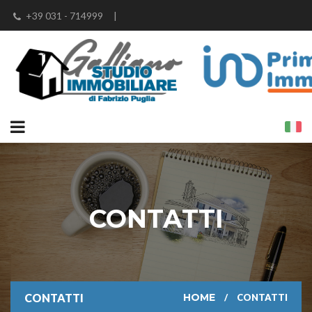
+39 031 - 714999
|
info@studioimmobiliaregalliano.it
|
fabrizio@studioimmobiliaregalliano.it
|
fabrizio.puglia@iad-italia.it
CONTATTI
CONTATTI
HOME
CONTATTI