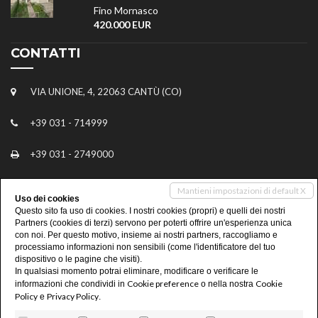
Fino Mornasco
420.000 EUR
CONTATTI
VIA UNIONE, 4, 22063 CANTÙ (CO)
+39 031 - 714999
+39 031 - 2749000
INFO@STUDIOIMMOBILIAREGALLIANO.IT
Mantieni impostazioni di default X
Uso dei cookies
Questo sito fa uso di cookies. I nostri cookies (propri) e quelli dei nostri
FABRIZIO@STUDIOIMMOBILIAREGALLIANO.IT
Partners (cookies di terzi) servono per poterti offrire un'esperienza unica
con noi. Per questo motivo, insieme ai nostri partners, raccogliamo e
FABRIZIO.PUGLIA@IAD-ITALIA.IT
processiamo informazioni non sensibili (come l'identificatore del tuo
dispositivo o le pagine che visiti).
In qualsiasi momento potrai eliminare, modificare o verificare le
Cookie preference
Cookie
informazioni che condividi in
o nella nostra
Policy
Privacy Policy
e
.