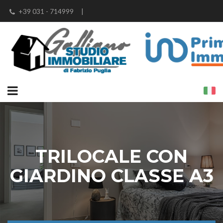
+39 031 - 714999
|
info@studioimmobiliaregalliano.it
|
fabrizio@studioimmobiliaregalliano.it
|
fabrizio.puglia@iad-italia.it
TRILOCALE CON
GIARDINO CLASSE A3